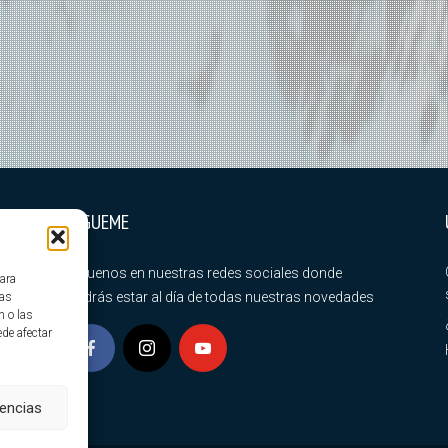
SÍGUEME
Síguenos en nuestras redes sociales donde
para
podrás estar al día de todas nuestras novedades
tas
n o las
ede afectar
rencias