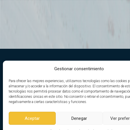
DE CAMINO A LA CIMA TV
Gestionar consentimiento
Nace de la unión de la pasión por la
Para ofrecer las mejores experiencias, utilizamos tecnologías como las cookies 
montaña, el deporte y su desarrollo.
almacenar y/o acceder a la información del dispositivo. El consentimiento de es
tecnologías nos permitirá procesar datos como el comportamiento de navegació
De esta fusión, Yaccion Sport
identificaciones únicas en este sitio. No consentir o retirar el consentimiento, pu
desarrolla De Camino A La Cima Tv. Con el fin de
negativamente a ciertas características y funciones.
transmitir de una forma entretenida todo lo que
rodea a este gran deporte.
Aceptar
Denegar
Ver prefe