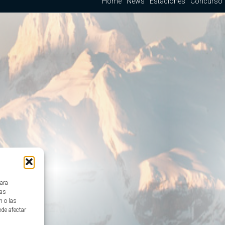
Home
News
Estaciones
Concurso
para
tas
n o las
ede afectar