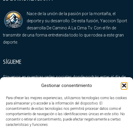
Nace de la unión de la pasión por la montaña, el
deporte y su desarrollo. De esta fusión, Yaccion Sport
desarrolla De Camino A La Cima Tv. Con el fin de
transmitir de una forma entretenida todo lo que rodea a este gran
deporte.
SÍGUEME
Síguenos en nuestras redes sociales donde podrás estar al día de
todas nuestras novedades
Gestionar consentimiento
Para ofrecer las mejores experiencias, utilizamos tecnologías como las cookies
para almacenar y/o acceder a la información del dispositivo. El
consentimiento de estas tecnologías nos permitirá procesar datos como el
comportamiento de navegación o las identificaciones únicas en este sitio. No
consentir o retirar el consentimiento, puede afectar negativamente a ciertas
ÚLTIMA ENTRADAS
características y funciones.