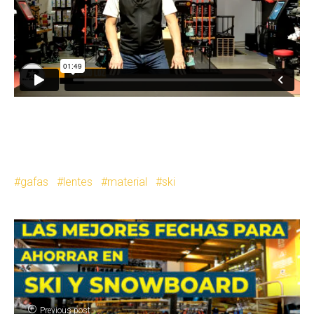
gafas
lentes
material
ski
Previous post