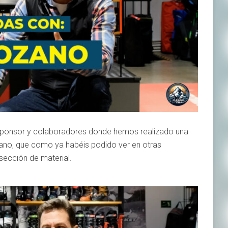
 sponsor y colaboradores donde hemos realizado una
zano, que como ya habéis podido ver en otras
 sección de material.