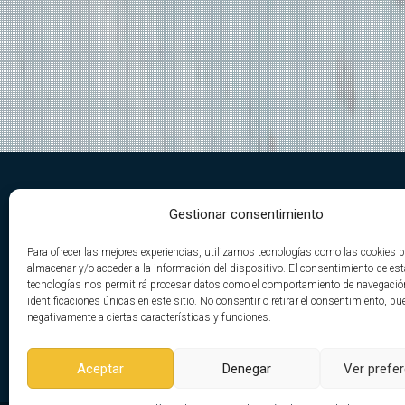
DE CAMINO A LA CIMA TV
Gestionar consentimiento
Nace de la unión de la pasión por la
Para ofrecer las mejores experiencias, utilizamos tecnologías como las cookies 
montaña, el deporte y su desarrollo.
almacenar y/o acceder a la información del dispositivo. El consentimiento de es
tecnologías nos permitirá procesar datos como el comportamiento de navegació
De esta fusión, Yaccion Sport
identificaciones únicas en este sitio. No consentir o retirar el consentimiento, pu
desarrolla De Camino A La Cima Tv. Con el fin de
negativamente a ciertas características y funciones.
transmitir de una forma entretenida todo lo que
rodea a este gran deporte.
Aceptar
Denegar
Ver prefe