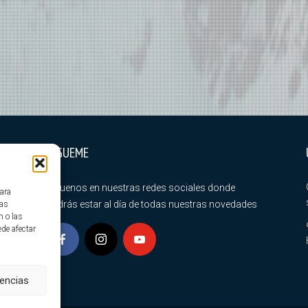
SÍGUEME
Síguenos en nuestras redes sociales donde
para
podrás estar al día de todas nuestras novedades
tas
n o las
ede afectar
rencias