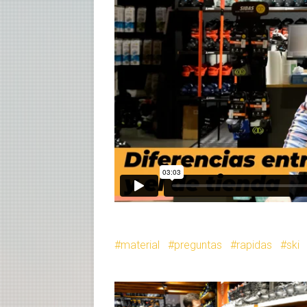
material
preguntas
rapidas
ski