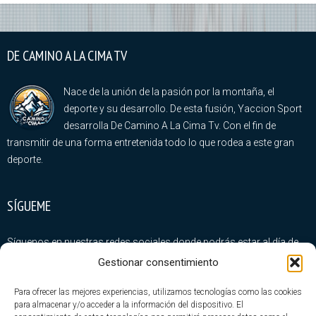
DE CAMINO A LA CIMA TV
Nace de la unión de la pasión por la montaña, el
deporte y su desarrollo. De esta fusión, Yaccion Sport
desarrolla De Camino A La Cima Tv. Con el fin de
transmitir de una forma entretenida todo lo que rodea a este gran
deporte.
SÍGUEME
Síguenos en nuestras redes sociales donde podrás estar al día de
todas nuestras novedades
Gestionar consentimiento
Para ofrecer las mejores experiencias, utilizamos tecnologías como las cookies
para almacenar y/o acceder a la información del dispositivo. El