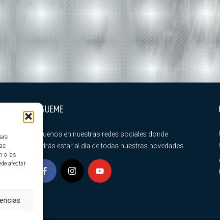
SÍGUEME
Síguenos en nuestras redes sociales donde
para
podrás estar al día de todas nuestras novedades
tas
n o las
ede afectar
rencias