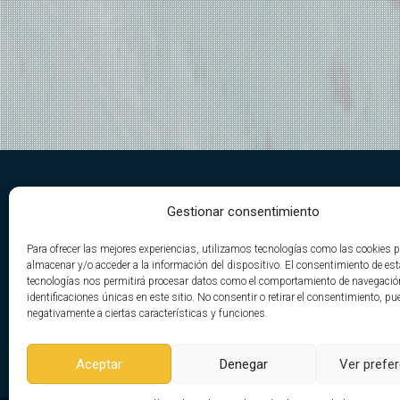
DE CAMINO A LA CIMA TV
Gestionar consentimiento
Nace de la unión de la pasión por la
Para ofrecer las mejores experiencias, utilizamos tecnologías como las cookies 
montaña, el deporte y su desarrollo.
almacenar y/o acceder a la información del dispositivo. El consentimiento de es
tecnologías nos permitirá procesar datos como el comportamiento de navegació
De esta fusión, Yaccion Sport
identificaciones únicas en este sitio. No consentir o retirar el consentimiento, pu
desarrolla De Camino A La Cima Tv. Con el fin de
negativamente a ciertas características y funciones.
transmitir de una forma entretenida todo lo que
rodea a este gran deporte.
Aceptar
Denegar
Ver prefe