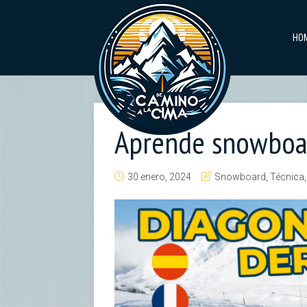
HO
Aprende snowboar
30 enero, 2024
Snowboard
,
Técnica