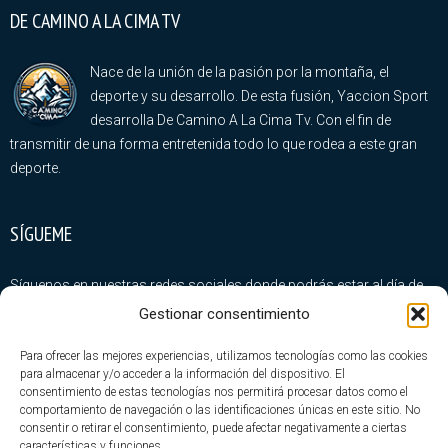
DE CAMINO A LA CIMA TV
Nace de la unión de la pasión por la montaña, el
deporte y su desarrollo. De esta fusión, Yaccion Sport
desarrolla De Camino A La Cima Tv. Con el fin de
transmitir de una forma entretenida todo lo que rodea a este gran
deporte.
SÍGUEME
Síguenos en nuestras redes sociales donde podrás estar al día de
todas nuestras novedades
Gestionar consentimiento
Para ofrecer las mejores experiencias, utilizamos tecnologías como las cookies
para almacenar y/o acceder a la información del dispositivo. El
consentimiento de estas tecnologías nos permitirá procesar datos como el
comportamiento de navegación o las identificaciones únicas en este sitio. No
consentir o retirar el consentimiento, puede afectar negativamente a ciertas
ÚLTIMA ENTRADAS
características y funciones.