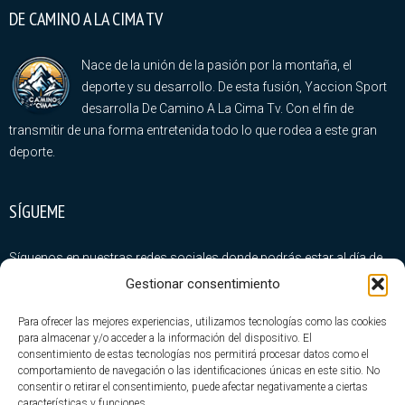
DE CAMINO A LA CIMA TV
Nace de la unión de la pasión por la montaña, el
deporte y su desarrollo. De esta fusión, Yaccion Sport
desarrolla De Camino A La Cima Tv. Con el fin de
transmitir de una forma entretenida todo lo que rodea a este gran
deporte.
SÍGUEME
Síguenos en nuestras redes sociales donde podrás estar al día de
todas nuestras novedades
Gestionar consentimiento
Para ofrecer las mejores experiencias, utilizamos tecnologías como las cookies
para almacenar y/o acceder a la información del dispositivo. El
consentimiento de estas tecnologías nos permitirá procesar datos como el
comportamiento de navegación o las identificaciones únicas en este sitio. No
consentir o retirar el consentimiento, puede afectar negativamente a ciertas
ÚLTIMA ENTRADAS
características y funciones.