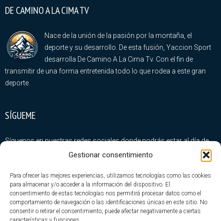
DE CAMINO A LA CIMA TV
Nace de la unión de la pasión por la montaña, el
deporte y su desarrollo. De esta fusión, Yaccion Sport
desarrolla De Camino A La Cima Tv. Con el fin de
transmitir de una forma entretenida todo lo que rodea a este gran
deporte.
SÍGUEME
Síguenos en nuestras redes sociales donde podrás estar al día de
todas nuestras novedades
Gestionar consentimiento
Para ofrecer las mejores experiencias, utilizamos tecnologías como las cookies
para almacenar y/o acceder a la información del dispositivo. El
consentimiento de estas tecnologías nos permitirá procesar datos como el
comportamiento de navegación o las identificaciones únicas en este sitio. No
consentir o retirar el consentimiento, puede afectar negativamente a ciertas
ÚLTIMA ENTRADAS
características y funciones.