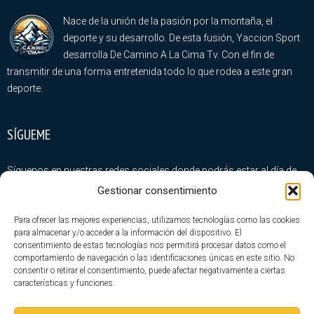
Nace de la unión de la pasión por la montaña, el
deporte y su desarrollo. De esta fusión, Yaccion Sport
desarrolla De Camino A La Cima Tv. Con el fin de
transmitir de una forma entretenida todo lo que rodea a este gran
deporte.
SÍGUEME
Síguenos en nuestras redes sociales donde podrás estar al día de
todas nuestras novedades
Gestionar consentimiento
Para ofrecer las mejores experiencias, utilizamos tecnologías como las cookies
para almacenar y/o acceder a la información del dispositivo. El
consentimiento de estas tecnologías nos permitirá procesar datos como el
comportamiento de navegación o las identificaciones únicas en este sitio. No
consentir o retirar el consentimiento, puede afectar negativamente a ciertas
ÚLTIMA ENTRADAS
características y funciones.